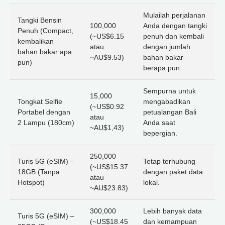
Mulailah perjalanan
Tangki Bensin
100,000
Anda dengan tangki
Penuh (Compact,
(~US$6.15
penuh dan kembali
kembalikan
atau
dengan jumlah
bahan bakar apa
~AU$9.53)
bahan bakar
pun)
berapa pun.
Sempurna untuk
15,000
Tongkat Selfie
mengabadikan
(~US$0.92
Portabel dengan
petualangan Bali
atau
2 Lampu (180cm)
Anda saat
~AU$1,43)
bepergian.
250,000
Turis 5G (eSIM) –
Tetap terhubung
(~US$15.37
18GB (Tanpa
dengan paket data
atau
Hotspot)
lokal.
~AU$23.83)
300,000
Lebih banyak data
Turis 5G (eSIM) –
(~US$18.45
dan kemampuan