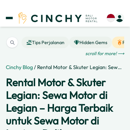
Tips Perjalanan
Hidden Gems
Pan
scroll for more! ⟶
Cinchy Blog
/ Rental Motor & Skuter Legian: Sewa Motor di Legian – Harga Terbaik untuk Sewa Motor di Legian, Bali!
Rental Motor & Skuter
Legian: Sewa Motor di
Legian – Harga Terbaik
untuk Sewa Motor di