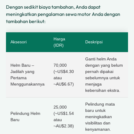
Dengan sedikit biaya tambahan, Anda dapat
meningkatkan pengalaman sewa motor Anda dengan
tambahan berikut:
Harga
Aksesori
Deskripsi
(IDR)
Ganti helm Anda
Helm Baru –
70,000
dengan yang belum
Jadilah yang
(~US$4.30
pernah dipakai
Pertama
atau
sebelumnya untuk
Menggunakannya
~AU$6.67)
menjaga
kebersihan ekstra.
Pelindung mata
25,000
baru untuk
Pelindung Helm
(~US$1.54
meningkatkan
Baru
atau
visibilitas dan
~AU$2.38)
kenyamanan.