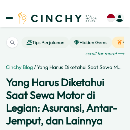
Tips Perjalanan
Hidden Gems
Pan
scroll for more! ⟶
Cinchy Blog
/ Yang Harus Diketahui Saat Sewa Motor di Legian: Asuransi, Antar-Jemput, dan Lainnya
Yang Harus Diketahui
Saat Sewa Motor di
Legian: Asuransi, Antar-
Jemput, dan Lainnya