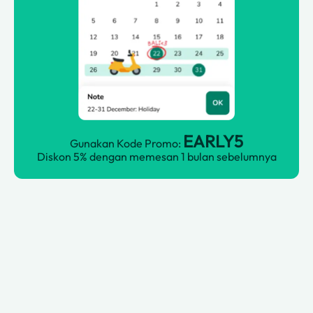
EARLY5
Gunakan Kode Promo:
Diskon 5% dengan memesan 1 bulan sebelumnya