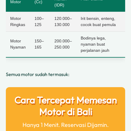
Motor
(cc)
(IDR)
Motor
100–
120.000–
Irit bensin, enteng,
Ringkas
125
130.000
cocok buat pemula
Bodinya lega,
Motor
150–
200.000–
nyaman buat
Nyaman
165
250.000
perjalanan jauh
Semua motor sudah termasuk:
Cara Tercepat Memesan
Motor di Bali
Hanya 1 Menit. Reservasi Dijamin.