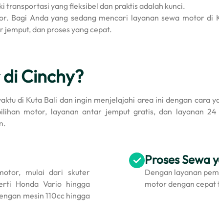
 transportasi yang fleksibel dan praktis adalah kunci.
tor. Bagi Anda yang sedang mencari layanan sewa motor di K
 jemput, dan proses yang cepat.
di Cinchy?
tu di Kuta Bali dan ingin menjelajahi area ini dengan cara y
pilihan motor, layanan antar jemput gratis, dan layanan 
n.
Proses Sewa 
otor, mulai dari skuter
Dengan layanan pem
erti Honda Vario hingga
motor dengan cepat 
dengan mesin 110cc hingga