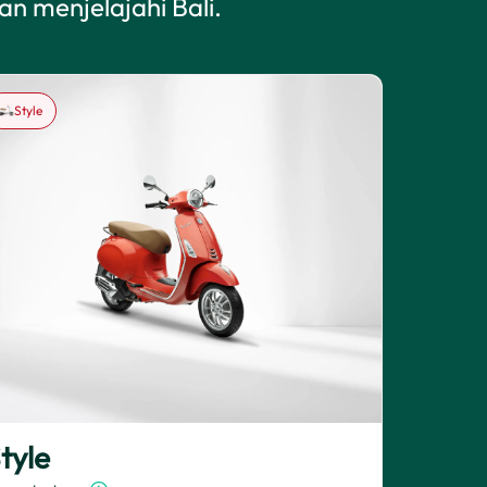
 menjelajahi Bali.
Style
tyle