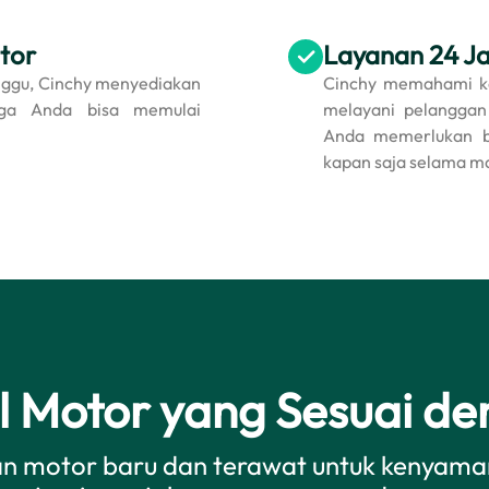
tor
Layanan 24 J
anggu, Cinchy menyediakan
Cinchy memahami ke
gga Anda bisa memulai
melayani pelanggan
Anda memerlukan ba
kapan saja selama m
 Motor yang Sesuai d
n motor baru dan terawat untuk kenyam