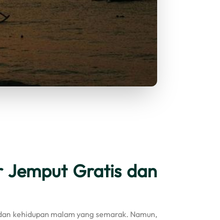
r Jemput Gratis dan
ai dan kehidupan malam yang semarak. Namun,