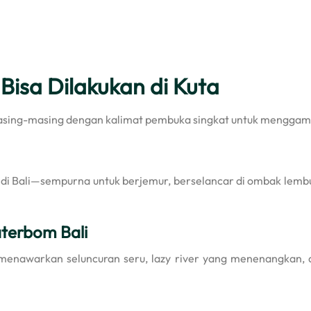
 Bisa Dilakukan di Kuta
, masing-masing dengan kalimat pembuka singkat untuk menggam
ik di Bali—sempurna untuk berjemur, berselancar di ombak lem
terbom Bali
 menawarkan seluncuran seru, lazy river yang menenangkan, d