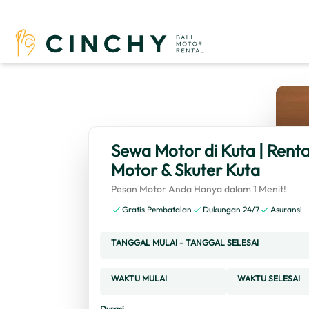
Sewa Motor di Kuta | Renta
Motor & Skuter Kuta
Pesan Motor Anda Hanya dalam 1 Menit!
Gratis Pembatalan
Dukungan 24/7
Asuransi
TANGGAL MULAI
-
TANGGAL SELESAI
WAKTU MULAI
WAKTU SELESAI
Durasi