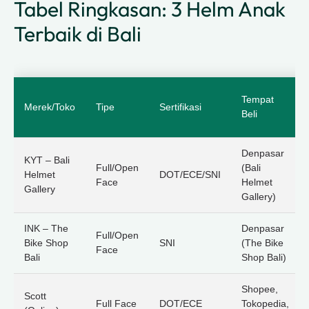
Tabel Ringkasan: 3 Helm Anak
Terbaik di Bali
Tempat
Merek/Toko
Tipe
Sertifikasi
Beli
Denpasar
KYT – Bali
Full/Open
(Bali
Helmet
DOT/ECE/SNI
Face
Helmet
Gallery
Gallery)
INK – The
Denpasar
Full/Open
Bike Shop
SNI
(The Bike
Face
Bali
Shop Bali)
Shopee,
Scott
Full Face
DOT/ECE
Tokopedia,