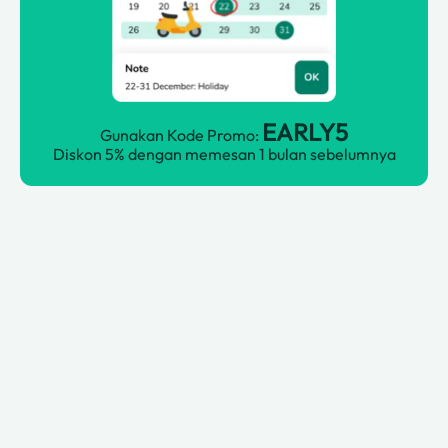
EARLY5
Gunakan Kode Promo:
Diskon 5% dengan memesan 1 bulan sebelumnya