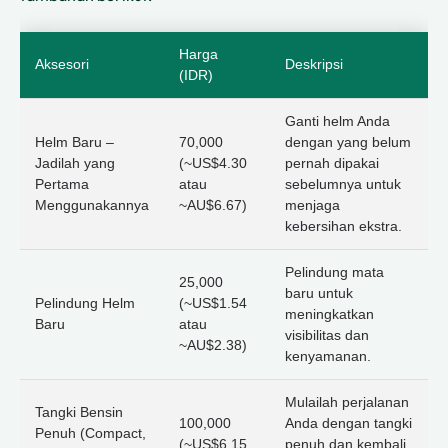
Harga
Aksesori
Deskripsi
(IDR)
Ganti helm Anda
Helm Baru –
70,000
dengan yang belum
Jadilah yang
(~US$4.30
pernah dipakai
Pertama
atau
sebelumnya untuk
Menggunakannya
~AU$6.67)
menjaga
kebersihan ekstra.
Pelindung mata
25,000
baru untuk
Pelindung Helm
(~US$1.54
meningkatkan
Baru
atau
visibilitas dan
~AU$2.38)
kenyamanan.
Mulailah perjalanan
Tangki Bensin
100,000
Anda dengan tangki
Penuh (Compact,
(~US$6.15
penuh dan kembali