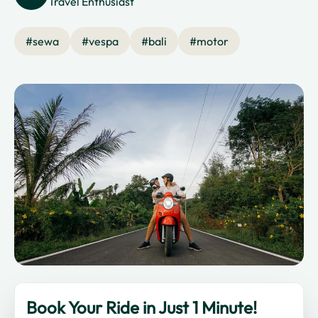
Travel Enthusiast
#
sewa
#
vespa
#
bali
#
motor
Book Your Ride in Just 1 Minute!