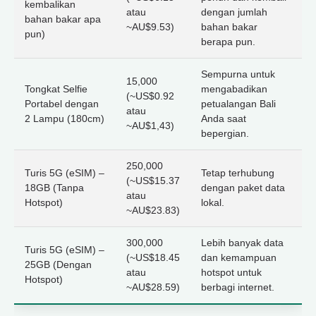
kembalikan
atau
dengan jumlah
bahan bakar apa
~AU$9.53)
bahan bakar
pun)
berapa pun.
Sempurna untuk
15,000
Tongkat Selfie
mengabadikan
(~US$0.92
Portabel dengan
petualangan Bali
atau
2 Lampu (180cm)
Anda saat
~AU$1,43)
bepergian.
250,000
Turis 5G (eSIM) –
Tetap terhubung
(~US$15.37
18GB (Tanpa
dengan paket data
atau
Hotspot)
lokal.
~AU$23.83)
300,000
Lebih banyak data
Turis 5G (eSIM) –
(~US$18.45
dan kemampuan
25GB (Dengan
atau
hotspot untuk
Hotspot)
~AU$28.59)
berbagi internet.