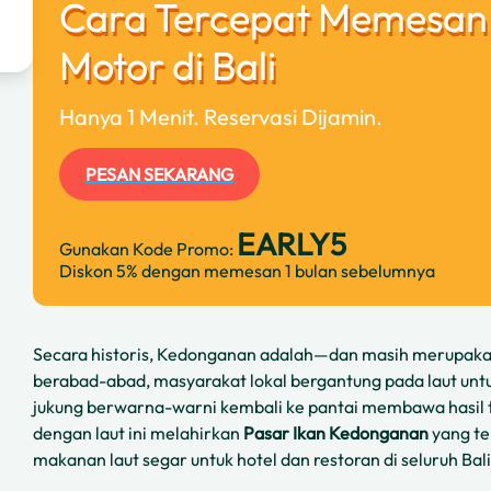
Cara Tercepat Memesan
Motor di Bali
Hanya 1 Menit. Reservasi Dijamin.
PESAN SEKARANG
EARLY5
Gunakan Kode Promo:
Diskon 5% dengan memesan 1 bulan sebelumnya
Secara historis, Kedonganan adalah—dan masih merupaka
berabad-abad, masyarakat lokal bergantung pada laut untu
jukung berwarna-warni kembali ke pantai membawa hasi
dengan laut ini melahirkan
Pasar Ikan Kedonganan
yang te
makanan laut segar untuk hotel dan restoran di seluruh Bali