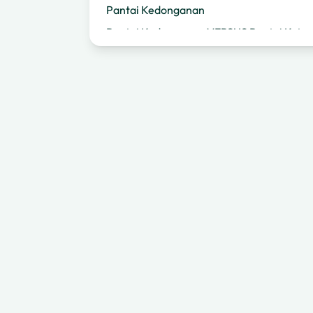
Pantai Kedonganan
Pantai Kedonganan VERSUS Pantai Kuta
Tips untuk Mengunjungi Pantai
Kedonganan
Pemikiran Akhir