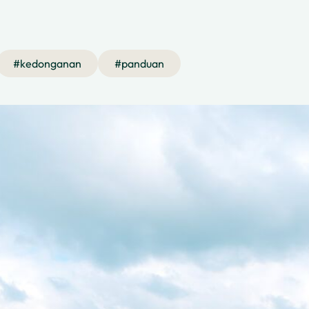
#
kedonganan
#
panduan