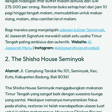
dengan hidangan Iftar buffet malam dimulai dari IDR
275.000 per orang. Restoran buka setiap hari dari jam 10
pagi hingga tengah malam, memudahkan untuk makan
siang, malam, atau camilan larut malam.
Bagi mereka yang menjelajahi
adegan kuliner Seminyak
,
Al Jazeerah Signature mewakili salah satu usaha Timur
Tengah paling ambisius dan autentik.
Website:
Al
Jazeerah Menu
|
Instagram:
@aljazeerahsignaturebali
2. The Shisha House Seminyak
Alamat:
Jl. Camplung Tanduk No.101, Seminyak, Kec.
Kuta, Kabupaten Badung, Bali 80361
The Shisha House Seminyak menggabungkan makanan
Timur Tengah yang sangat baik dengan suasana lounge
yang santai. Meskipun namanya menyarankan fokus
pada shisha, restoran ini telah mendapatkan ulasan kuat
untuk kualitas makanannya, khususnya Chicken Biryani,