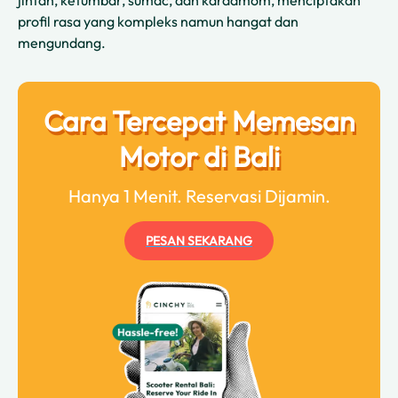
jintan, ketumbar, sumac, dan kardamom, menciptakan
profil rasa yang kompleks namun hangat dan
mengundang.
Cara Tercepat Memesan
Motor di Bali
Hanya 1 Menit. Reservasi Dijamin.
PESAN SEKARANG