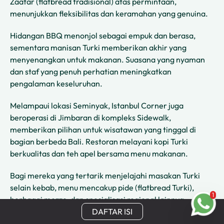
Zaatar (flatbread tradisional) atas permintaan,
menunjukkan fleksibilitas dan keramahan yang genuina.
Hidangan BBQ menonjol sebagai empuk dan berasa,
sementara manisan Turki memberikan akhir yang
menyenangkan untuk makanan. Suasana yang nyaman
dan staf yang penuh perhatian meningkatkan
pengalaman keseluruhan.
Melampaui lokasi Seminyak, Istanbul Corner juga
beroperasi di Jimbaran di kompleks Sidewalk,
memberikan pilihan untuk wisatawan yang tinggal di
bagian berbeda Bali. Restoran melayani kopi Turki
berkualitas dan teh apel bersama menu makanan.
Bagi mereka yang tertarik menjelajahi masakan Turki
selain kebab, menu mencakup pide (flatbread Turki),
1
berbagai mezze, dan spesialisasi regional lainnya.
DAFTAR ISI
Instagram:
@istanbulcorner.seminyak
|
Menu:
Lihat Menu