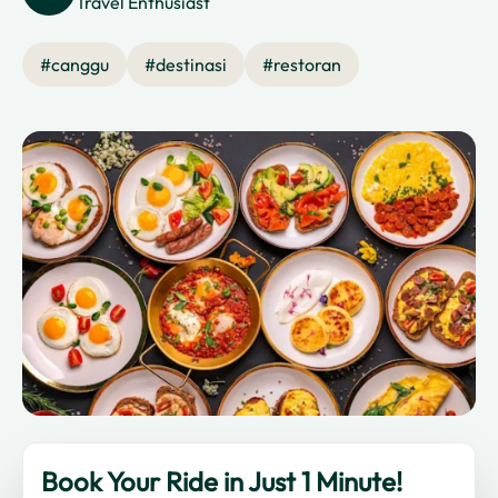
Travel Enthusiast
#
canggu
#
destinasi
#
restoran
Book Your Ride in Just 1 Minute!