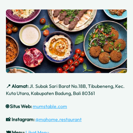
📍 Alamat:
Jl. Subak Sari Barat No.18B, Tibubeneng, Kec.
Kuta Utara, Kabupaten Badung, Bali 80361
🌐 Situs Web:
mumstable.com
📸 Instagram:
@mahome.restaurant
🍽️ Menu:
Lihat Menu