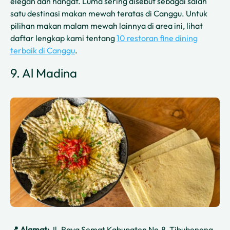
elegan dan hangat. Luma sering disebut sebagai salah
satu destinasi makan mewah teratas di Canggu. Untuk
pilihan makan malam mewah lainnya di area ini, lihat
daftar lengkap kami tentang
10 restoran fine dining
terbaik di Canggu
.
9. Al Madina
📍 Alamat:
Jl. Raya Semat Kabupaten No.8, Tibubeneng,