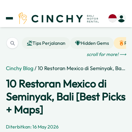
Tips Perjalanan
Hidden Gems
Pan
scroll for more! ⟶
Cinchy Blog
/ 10 Restoran Mexico di Seminyak, Bali [Best Picks + Maps]
10 Restoran Mexico di
Seminyak, Bali [Best Picks
+ Maps]
Diterbitkan: 16 May 2026