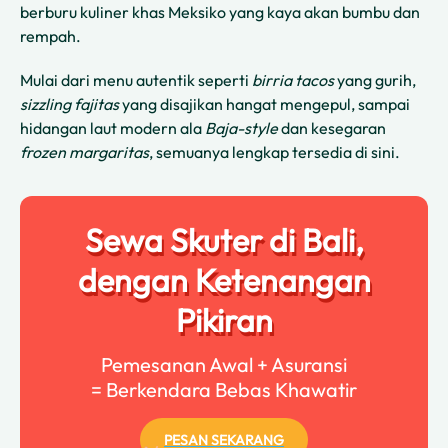
berburu kuliner khas Meksiko yang kaya akan bumbu dan
rempah.
Mulai dari menu autentik seperti
birria tacos
yang gurih,
sizzling fajitas
yang disajikan hangat mengepul, sampai
hidangan laut modern ala
Baja-style
dan kesegaran
frozen margaritas
, semuanya lengkap tersedia di sini.
Sewa Skuter di Bali,
dengan Ketenangan
Pikiran
Pemesanan Awal + Asuransi
= Berkendara Bebas Khawatir
PESAN SEKARANG