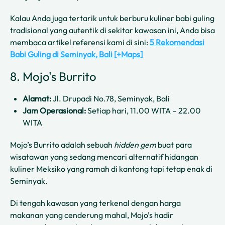
Kalau Anda juga tertarik untuk berburu kuliner babi guling
tradisional yang autentik di sekitar kawasan ini, Anda bisa
membaca artikel referensi kami di sini:
5 Rekomendasi
Babi Guling di Seminyak, Bali [+Maps]
8. Mojo's Burrito
Alamat:
Jl. Drupadi No.78, Seminyak, Bali
Jam Operasional:
Setiap hari, 11.00 WITA – 22.00
WITA
Mojo’s Burrito adalah sebuah
hidden gem
buat para
wisatawan yang sedang mencari alternatif hidangan
kuliner Meksiko yang ramah di kantong tapi tetap enak di
Seminyak.
Di tengah kawasan yang terkenal dengan harga
makanan yang cenderung mahal, Mojo’s hadir