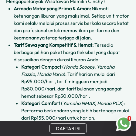
Mengapa Banyak Wisatawan Memilih Cinchy?
Armada Motor yang Prima & Aman:
Nikmati
ketenangan liburan yang maksimal. Setiap unit motor
kami selalu melalui proses servis berkala secara ketat
dan profesional untuk memastikan performa dan
keamanannya tetap terjaga di jalan.
Tarif Sewa yang Kompetitif & Hemat:
Tersedia
berbagai pilihan paket harga fleksibel yang dapat
disesuaikan dengan durasi liburan Anda:
Kategori Compact
(
Honda Scoopy, Yamaha
Fazzio, Honda Vario
): Tarif harian mulai dari
Rp95.000/hari, tarif mingguan menjadi
Rp80.000/hari, dan tarif bulanan yang sangat
hemat sebesar Rp50.000/hari.
Kategori Comfort
(
Yamaha NMAX, Honda PCX
):
Performa berkendara yang lebih bertenaga mulai
dari Rp155.000/hari untuk harian,
1
Rp125.000/hari untuk mingguan, dan
DAFTAR ISI
Rp80.000/hari untuk bulanan.