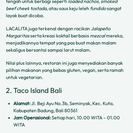
tengah untuk berbagi seperti
loaded nachos
,
smoked
beef cheek tostada
, atau saus keju leleh
fundido
sangat
layak buat dicoba.
LACALITA juga terkenal dengan racikan
Jalapeño
Margaritas
serta kreasi koktail berbasis
mezcal
mereka,
menjadikannya tempat yang pas buat makan malam
sekaligus bersantai sampai larut malam.
Nilai plus lainnya, restoran ini juga menyediakan banyak
pilihan makanan yang bebas gluten, vegan, serta ramah
untuk vegetarian.
2. Taco Island Bali
Alamat:
Jl. Beji Ayu No.3b, Seminyak, Kec. Kuta,
Kabupaten Badung, Bali 80361
Jam Operasional:
Setiap hari, 10.00 WITA – 01.00
WITA