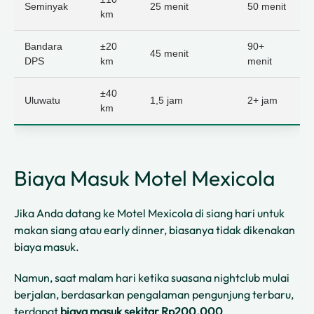
Seminyak
25 menit
50 menit
km
Bandara
±20
90+
45 menit
DPS
km
menit
±40
Uluwatu
1,5 jam
2+ jam
km
Biaya Masuk Motel Mexicola
Jika Anda datang ke Motel Mexicola di siang hari untuk
makan siang atau early dinner, biasanya tidak dikenakan
biaya masuk.
Namun, saat malam hari ketika suasana nightclub mulai
berjalan, berdasarkan pengalaman pengunjung terbaru,
terdapat
biaya masuk sekitar Rp200.000
.