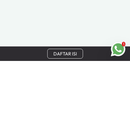
1
DAFTAR ISI
Tetap Terhubung
Dapatkan update terbaru, penawaran khusus, dan
keuntungan eksklusif Cinchy langsung ke email Anda.