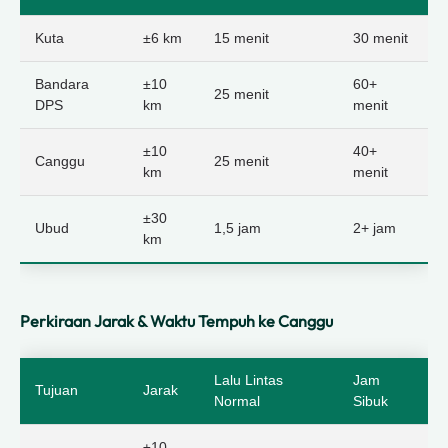
Kuta
±6 km
15 menit
30 menit
Bandara
±10
60+
25 menit
DPS
km
menit
±10
40+
Canggu
25 menit
km
menit
±30
Ubud
1,5 jam
2+ jam
km
Perkiraan Jarak & Waktu Tempuh ke Canggu
Lalu Lintas
Jam
Tujuan
Jarak
Normal
Sibuk
±10