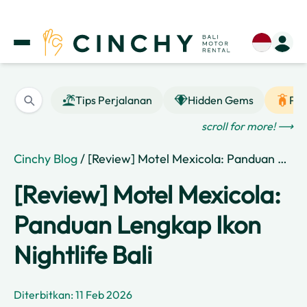
Tips Perjalanan
Hidden Gems
Pan
scroll for more! ⟶
Cinchy Blog
/ [Review] Motel Mexicola: Panduan Lengkap Ikon Nightlife Bali
[Review] Motel Mexicola:
Panduan Lengkap Ikon
Nightlife Bali
Diterbitkan: 11 Feb 2026