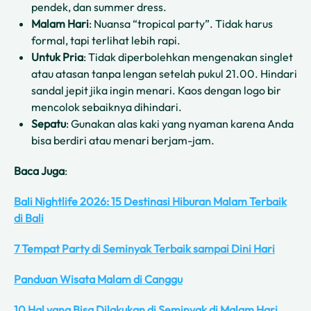
pendek, dan summer dress.
Malam Hari
: Nuansa “tropical party”. Tidak harus
formal, tapi terlihat lebih rapi.
Untuk Pria
: Tidak diperbolehkan mengenakan singlet
atau atasan tanpa lengan setelah pukul 21.00. Hindari
sandal jepit jika ingin menari. Kaos dengan logo bir
mencolok sebaiknya dihindari.
Sepatu
: Gunakan alas kaki yang nyaman karena Anda
bisa berdiri atau menari berjam-jam.
Baca Juga
:
Bali Nightlife 2026: 15 Destinasi Hiburan Malam Terbaik
di Bali
7 Tempat Party di Seminyak Terbaik sampai Dini Hari
Panduan Wisata Malam di Canggu
10 Hal yang Bisa Dilakukan di Seminyak di Malam Hari