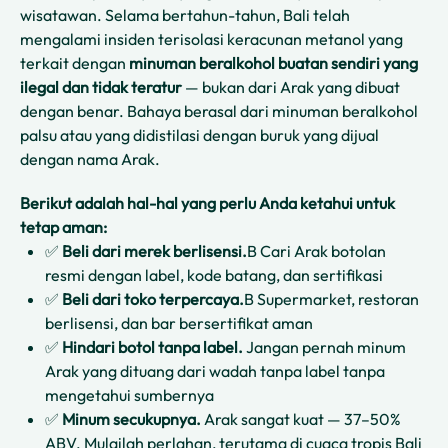
wisatawan. Selama bertahun-tahun, Bali telah
mengalami insiden terisolasi keracunan metanol yang
terkait dengan
minuman beralkohol buatan sendiri yang
ilegal dan tidak teratur
— bukan dari Arak yang dibuat
dengan benar. Bahaya berasal dari minuman beralkohol
palsu atau yang didistilasi dengan buruk yang dijual
dengan nama Arak.
Berikut adalah hal-hal yang perlu Anda ketahui untuk
tetap aman:
✅
Beli dari merek berlisensi.
B Cari Arak botolan
resmi dengan label, kode batang, dan sertifikasi
✅
Beli dari toko terpercaya.
B Supermarket, restoran
berlisensi, dan bar bersertifikat aman
✅
Hindari botol tanpa label.
Jangan pernah minum
Arak yang dituang dari wadah tanpa label tanpa
mengetahui sumbernya
✅
Minum secukupnya.
Arak sangat kuat — 37–50%
ABV. Mulailah perlahan, terutama di cuaca tropis Bali