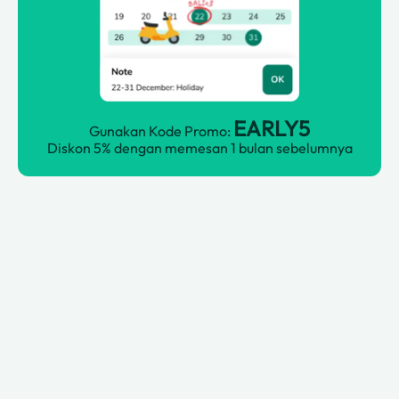
EARLY5
Gunakan Kode Promo:
Diskon 5% dengan memesan 1 bulan sebelumnya