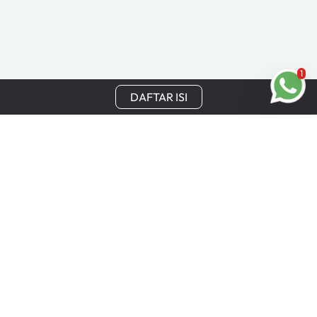
1
DAFTAR ISI
Tetap Terhubung
Dapatkan update terbaru, penawaran khusus, dan
keuntungan eksklusif Cinchy langsung ke email Anda.