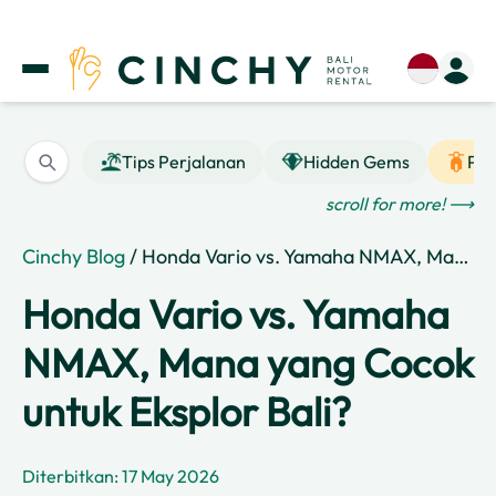
Tips Perjalanan
Hidden Gems
Pan
scroll for more! ⟶
Cinchy Blog
/ Honda Vario vs. Yamaha NMAX, Mana yang Cocok untuk Eksplor Bali?
Honda Vario vs. Yamaha
NMAX, Mana yang Cocok
untuk Eksplor Bali?
Diterbitkan: 17 May 2026