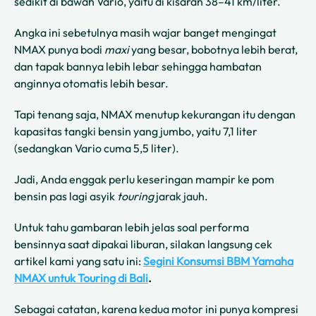
sedikit di bawah Vario, yaitu di kisaran 38–41 km/liter.
Angka ini sebetulnya masih wajar banget mengingat
NMAX punya bodi
maxi
yang besar, bobotnya lebih berat,
dan tapak bannya lebih lebar sehingga hambatan
anginnya otomatis lebih besar.
Tapi tenang saja, NMAX menutup kekurangan itu dengan
kapasitas tangki bensin yang jumbo, yaitu 7,1 liter
(sedangkan Vario cuma 5,5 liter).
Jadi, Anda enggak perlu keseringan mampir ke pom
bensin pas lagi asyik
touring
jarak jauh.
Untuk tahu gambaran lebih jelas soal performa
bensinnya saat dipakai liburan, silakan langsung cek
artikel kami yang satu ini:
Segini Konsumsi BBM Yamaha
NMAX untuk Touring di Bali
.
Sebagai catatan, karena kedua motor ini punya kompresi