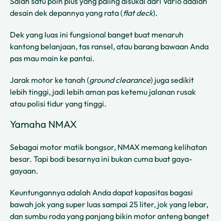
Salah satu poin plus yang paling disukai dari Vario adalah
desain dek depannya yang rata (
flat deck
).
Dek yang luas ini fungsional banget buat menaruh
kantong belanjaan, tas ransel, atau barang bawaan Anda
pas mau main ke pantai.
Jarak motor ke tanah (
ground clearance
) juga sedikit
lebih tinggi, jadi lebih aman pas ketemu jalanan rusak
atau polisi tidur yang tinggi.
Yamaha NMAX
Sebagai motor matik bongsor, NMAX memang kelihatan
besar. Tapi bodi besarnya ini bukan cuma buat gaya-
gayaan.
Keuntungannya adalah Anda dapat kapasitas bagasi
bawah jok yang super luas sampai 25 liter, jok yang lebar,
dan sumbu roda yang panjang bikin motor anteng banget