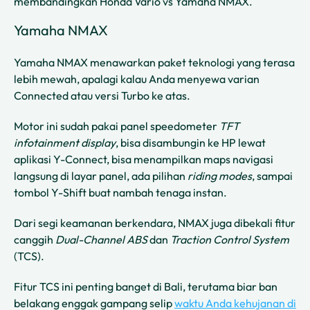
membandingkan Honda Vario vs Yamaha NMAX.
Yamaha NMAX
Yamaha NMAX menawarkan paket teknologi yang terasa
lebih mewah, apalagi kalau Anda menyewa varian
Connected atau versi Turbo ke atas.
Motor ini sudah pakai panel speedometer
TFT
infotainment display
, bisa disambungin ke HP lewat
aplikasi Y-Connect, bisa menampilkan maps navigasi
langsung di layar panel, ada pilihan
riding modes
, sampai
tombol Y-Shift buat nambah tenaga instan.
Dari segi keamanan berkendara, NMAX juga dibekali fitur
canggih
Dual-Channel ABS
dan
Traction Control System
(TCS).
Fitur TCS ini penting banget di Bali, terutama biar ban
belakang enggak gampang selip
waktu Anda kehujanan di