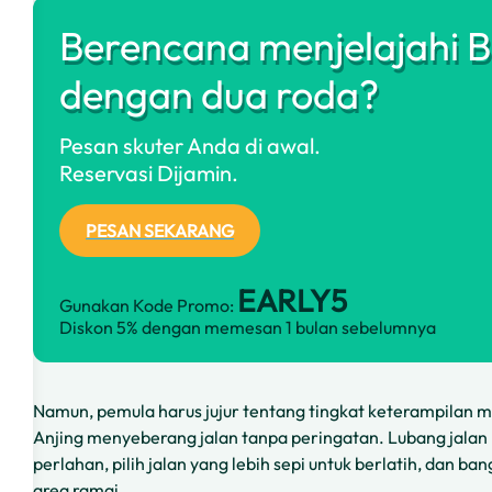
Berencana menjelajahi B
dengan dua roda?
Pesan skuter Anda di awal.
Reservasi Dijamin.
PESAN SEKARANG
EARLY5
Gunakan Kode Promo:
Diskon 5% dengan memesan 1 bulan sebelumnya
Namun, pemula harus jujur tentang tingkat keterampilan mere
Anjing menyeberang jalan tanpa peringatan. Lubang jalan 
perlahan, pilih jalan yang lebih sepi untuk berlatih, dan b
area ramai.