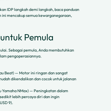
tkan IDP langkah demi langkah, baca panduan
an ini mencakup semua kewarganegaraan,
 untuk Pemula
ulai. Sebagai pemula, Anda membutuhkan
alam pengoperasiannya.
au Beat) — Motor ini ringan dan sangat
dah dikendalikan dan cocok untuk jalanan
tau Yamaha NMax) — Peningkatan dalam
ikit lebih percaya diri dan ingin
 USD 9).