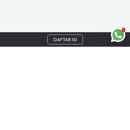
1
DAFTAR ISI
Tetap Terhubung
Dapatkan update terbaru, penawaran khusus, dan
keuntungan eksklusif Cinchy langsung ke email Anda.