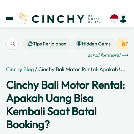
Tips Perjalanan
Hidden Gems
Pan
scroll for more! ⟶
Cinchy Blog
/ Cinchy Bali Motor Rental: Apakah Uang Bisa Kembali Saat Batal Booking?
Cinchy Bali Motor Rental:
Apakah Uang Bisa
Kembali Saat Batal
Booking?