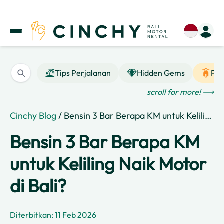
Tips Perjalanan
Hidden Gems
Pan
scroll for more! ⟶
Cinchy Blog
/ Bensin 3 Bar Berapa KM untuk Keliling Naik Motor di Bali?
Bensin 3 Bar Berapa KM
untuk Keliling Naik Motor
di Bali?
Diterbitkan: 11 Feb 2026