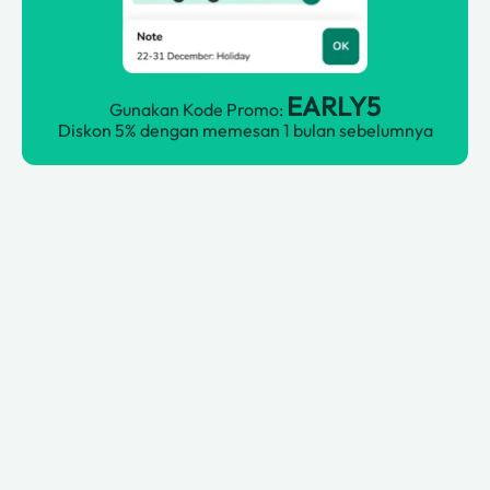
EARLY5
Gunakan Kode Promo:
Diskon 5% dengan memesan 1 bulan sebelumnya