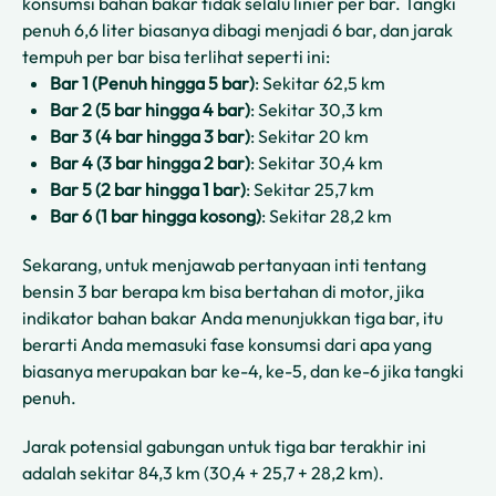
konsumsi bahan bakar tidak selalu linier per bar. Tangki
penuh 6,6 liter biasanya dibagi menjadi 6 bar, dan jarak
tempuh per bar bisa terlihat seperti ini:
Bar 1 (Penuh hingga 5 bar)
: Sekitar 62,5 km
Bar 2 (5 bar hingga 4 bar)
: Sekitar 30,3 km
Bar 3 (4 bar hingga 3 bar)
: Sekitar 20 km
Bar 4 (3 bar hingga 2 bar)
: Sekitar 30,4 km
Bar 5 (2 bar hingga 1 bar)
: Sekitar 25,7 km
Bar 6 (1 bar hingga kosong)
: Sekitar 28,2 km
Sekarang, untuk menjawab pertanyaan inti tentang
bensin 3 bar berapa km bisa bertahan di motor, jika
indikator bahan bakar Anda menunjukkan tiga bar, itu
berarti Anda memasuki fase konsumsi dari apa yang
biasanya merupakan bar ke-4, ke-5, dan ke-6 jika tangki
penuh.
Jarak potensial gabungan untuk tiga bar terakhir ini
adalah sekitar 84,3 km (30,4 + 25,7 + 28,2 km).