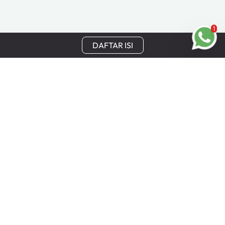
1
DAFTAR ISI
Tetap Terhubung
Dapatkan update terbaru, penawaran khusus, dan
keuntungan eksklusif Cinchy langsung ke email Anda.