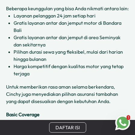
Beberapa keunggulan yang bisa Anda nikmati antara lain:
Layanan pelanggan 24 jam setiap hari
Gratis layanan antar dan jemput motor di Bandara
Bali
Gratis layanan antar dan jemput di area Seminyak
dan sekitarnya
Pilihan durasi sewa yang fleksibel, mulai dari harian
hingga bulanan
Harga kompetitif dengan kualitas motor yang tetap
terjaga
Untuk memberikan rasa aman selama berkendara,
Cinchy juga menyediakan pilihan asuransi tambahan
yang dapat disesuaikan dengan kebutuhan Anda.
Basic Coverage
1
Perlindungan ini mencakup biaya perbaikan dengan
DAFTAR ISI
nilai kerusakan di atas Rp2.000.000.