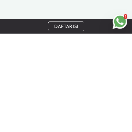
1
DAFTAR ISI
Tetap Terhubung
Dapatkan update terbaru, penawaran khusus, dan
keuntungan eksklusif Cinchy langsung ke email Anda.