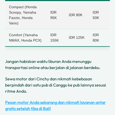
Compact (Honda
Scoopy, Yamaha
IDR
IDR
IDR 80K
Fazzio, Honda
95K
50K
Vario)
Comfort (Yamaha
IDR
IDR
IDR 125K
NMAX, Honda PCX)
155K
80K
Jangan habiskan waktu liburan Anda menunggu
transportasi online atau berjalan di jalanan berdebu.
Sewa motor dari Cinchy dan nikmati kebebasan
berpindah dari satu pub di Canggu ke pub lainnya sesuai
ritme Anda.
Pesan motor Anda sekarang dan nikmati layanan antar
gratis setelah tiba di Bali!