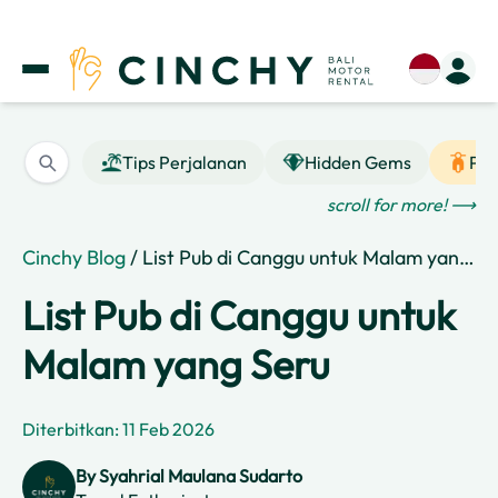
Tips Perjalanan
Hidden Gems
Pan
scroll for more! ⟶
Cinchy Blog
/ List Pub di Canggu untuk Malam yang Seru
List Pub di Canggu untuk
Malam yang Seru
Diterbitkan: 11 Feb 2026
By
Syahrial Maulana Sudarto