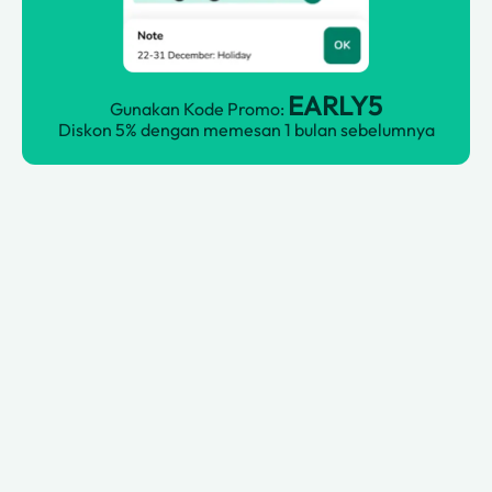
EARLY5
Gunakan Kode Promo:
Diskon 5% dengan memesan 1 bulan sebelumnya