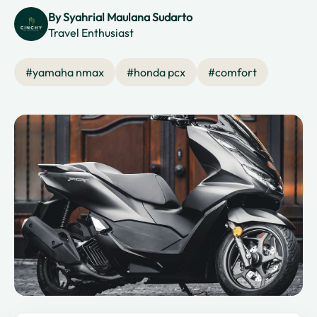
By
Syahrial Maulana Sudarto
Travel Enthusiast
#
yamaha nmax
#
honda pcx
#
comfort