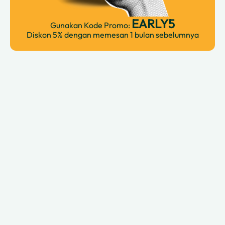
EARLY5
Gunakan Kode Promo:
Diskon 5% dengan memesan 1 bulan sebelumnya