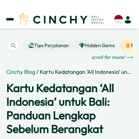
Tips Perjalanan
Hidden Gems
Pan
scroll for more! ⟶
Cinchy Blog
/ Kartu Kedatangan ‘All Indonesia’ untuk Bali: Panduan Lengkap Sebelum Berangkat
Kartu Kedatangan ‘All
Indonesia’ untuk Bali:
Panduan Lengkap
Sebelum Berangkat