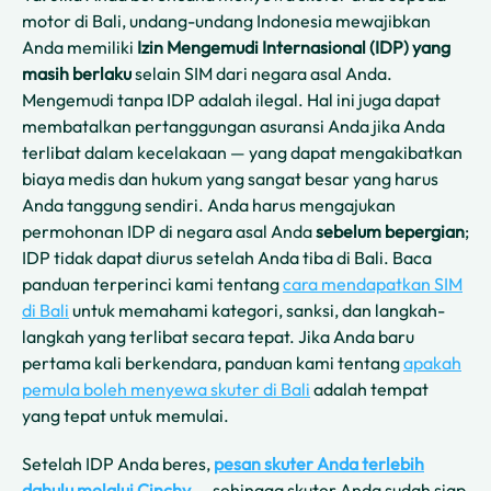
motor di Bali, undang-undang Indonesia mewajibkan
Anda memiliki
Izin Mengemudi Internasional (IDP) yang
masih berlaku
selain SIM dari negara asal Anda.
Mengemudi tanpa IDP adalah ilegal. Hal ini juga dapat
membatalkan pertanggungan asuransi Anda jika Anda
terlibat dalam kecelakaan — yang dapat mengakibatkan
biaya medis dan hukum yang sangat besar yang harus
Anda tanggung sendiri. Anda harus mengajukan
permohonan IDP di negara asal Anda
sebelum bepergian
;
IDP tidak dapat diurus setelah Anda tiba di Bali. Baca
panduan terperinci kami tentang
cara mendapatkan SIM
di Bali
untuk memahami kategori, sanksi, dan langkah-
langkah yang terlibat secara tepat. Jika Anda baru
pertama kali berkendara, panduan kami tentang
apakah
pemula boleh menyewa skuter di Bali
adalah tempat
yang tepat untuk memulai.
Setelah IDP Anda beres,
pesan skuter Anda terlebih
dahulu melalui Cinchy
— sehingga skuter Anda sudah siap