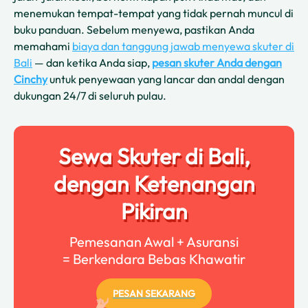
menemukan tempat-tempat yang tidak pernah muncul di
buku panduan. Sebelum menyewa, pastikan Anda
memahami
biaya dan tanggung jawab menyewa skuter di
Bali
— dan ketika Anda siap,
pesan skuter Anda dengan
Cinchy
untuk penyewaan yang lancar dan andal dengan
dukungan 24/7 di seluruh pulau.
Sewa Skuter di Bali,
dengan Ketenangan
Pikiran
Pemesanan Awal + Asuransi
= Berkendara Bebas Khawatir
PESAN SEKARANG