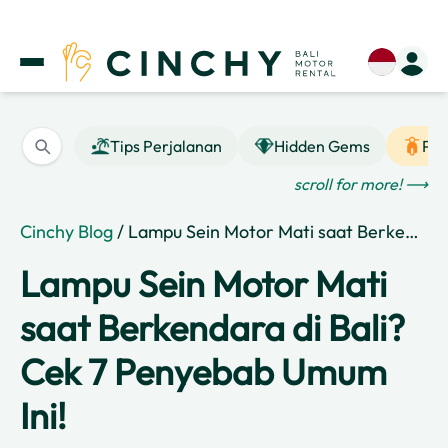
Tips Perjalanan
Hidden Gems
Pan
scroll for more! ⟶
Cinchy Blog
/ Lampu Sein Motor Mati saat Berkendara di Bali? Cek 7 Penyebab Umum Ini!
Lampu Sein Motor Mati
saat Berkendara di Bali?
Cek 7 Penyebab Umum
Ini!