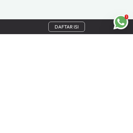
1
DAFTAR ISI
Tetap Terhubung
Dapatkan update terbaru, penawaran khusus, dan
keuntungan eksklusif Cinchy langsung ke email Anda.