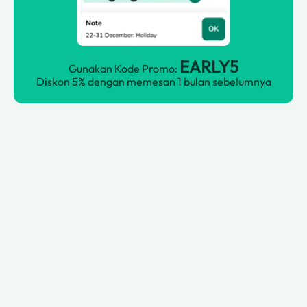
EARLY5
Gunakan Kode Promo:
Diskon 5% dengan memesan 1 bulan sebelumnya