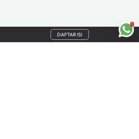
1
DAFTAR ISI
Tetap Terhubung
Dapatkan update terbaru, penawaran khusus, dan
keuntungan eksklusif Cinchy langsung ke email Anda.