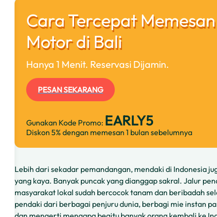
Cara Tercepat Memesan
Motor di Bali
Hanya 1 Menit. Reservasi Dijamin.
PESAN SEKARANG
EARLY5
Gunakan Kode Promo:
Diskon 5% dengan memesan 1 bulan sebelumnya
Lebih dari sekadar pemandangan, mendaki di Indonesia 
yang kaya. Banyak puncak yang dianggap sakral. Jalur pe
masyarakat lokal sudah bercocok tanam dan beribadah s
pendaki dari berbagai penjuru dunia, berbagi mie instan 
dan mengerti mengapa begitu banyak orang kembali ke Ind