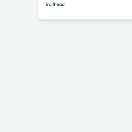
Trailhead
Mulai Petualangan Mendakimu di
Indonesia