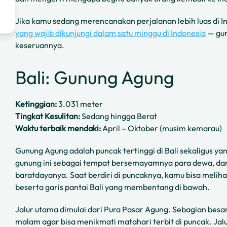
Jika kamu sedang merencanakan perjalanan lebih luas di I
yang wajib dikunjungi dalam satu minggu di Indonesia
— gun
keseruannya.
Bali: Gunung Agung
Ketinggian:
3.031 meter
Tingkat Kesulitan:
Sedang hingga Berat
Waktu terbaik mendaki:
April – Oktober (musim kemarau)
Gunung Agung adalah puncak tertinggi di Bali sekaligus yan
gunung ini sebagai tempat bersemayamnya para dewa, dan 
baratdayanya. Saat berdiri di puncaknya, kamu bisa meliha
beserta garis pantai Bali yang membentang di bawah.
Jalur utama dimulai dari Pura Pasar Agung. Sebagian besa
malam agar bisa menikmati matahari terbit di puncak. Jalu