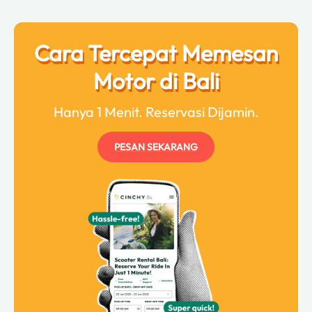
Cara Tercepat Memesan
Motor di Bali
Hanya 1 Menit. Reservasi Dijamin.
PESAN SEKARANG