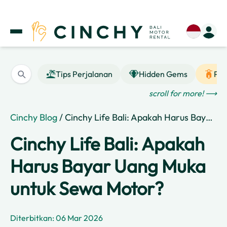
Tips Perjalanan
Hidden Gems
Pan
scroll for more! ⟶
Cinchy Blog
/ Cinchy Life Bali: Apakah Harus Bayar Uang Muka untuk Sewa Motor?
Cinchy Life Bali: Apakah
Harus Bayar Uang Muka
untuk Sewa Motor?
Diterbitkan: 06 Mar 2026