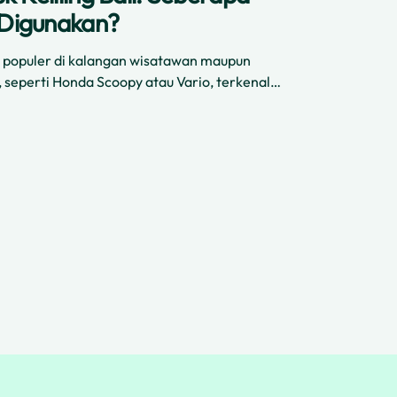
Digunakan?
at populer di kalangan wisatawan maupun
i, seperti Honda Scoopy atau Vario, terkenal
endarai, terutama di jalan kecil serta lalu
110cc juga hemat bahan bakar dan ramah bagi
 yang ingin menikmati wisata tanpa repot.