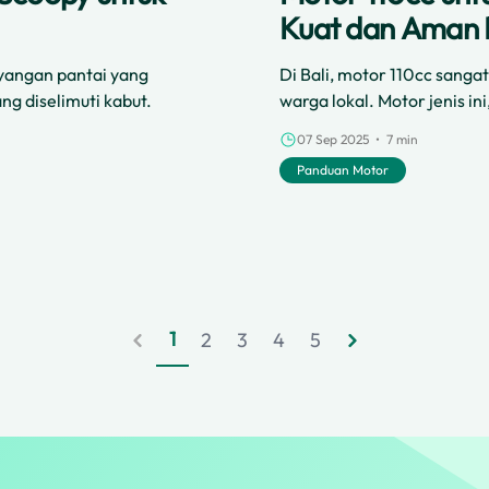
Kuat dan Aman 
yangan pantai yang
Di Bali, motor 110cc sang
ng diselimuti kabut.
warga lokal. Motor jenis in
karena ringan dan mudah dik
07 Sep 2025 • 7 min
lintas yang padat. Motor 
Panduan Motor
pengendara pemula maupun
1
2
3
4
5