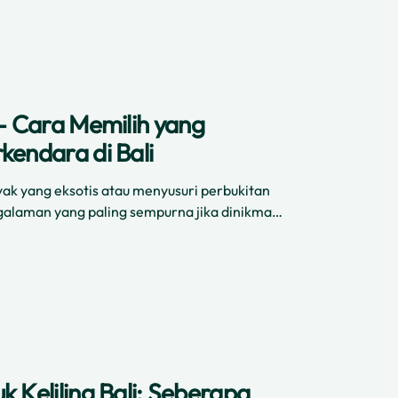
 Cara Memilih yang
kendara di Bali
yak yang eksotis atau menyusuri perbukitan
galaman yang paling sempurna jika dinikmati
a.
k Keliling Bali: Seberapa