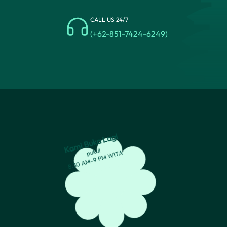
CALL US 24/7
(+62-851-7424-6249)
Kami Buka Lagi
pukul
8:30 AM-9 PM WITA