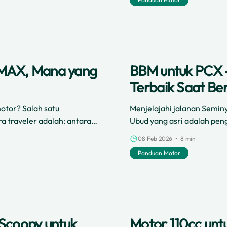
NMAX, Mana yang
BBM untuk PCX -
Terbaik Saat Ber
motor? Salah satu
Menjelajahi jalanan Semin
ra traveler adalah: antara
Ubud yang asri adalah pen
r yang sebenarnya lebih
dengan kendaraan roda du
08 Feb 2026 • 8 min
Panduan Motor
 Scoopy untuk
Motor 110cc untu