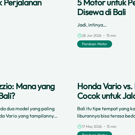
 Perjalanan
5 Motor untuk P
Disewa di Bali
Jadi, intinya…
28 Jun 2026 • 15 min
Panduan Motor
zzio: Mana yang
Honda Vario vs
ali?
Cocok untuk Jala
 ada dua model yang paling
Bali itu tipe tempat yang k
nda Vario yang tampilannya
liburannya bisa terasa bed
punya gaya retro dan chic.
17 May 2026 • 15 min
Panduan Motor