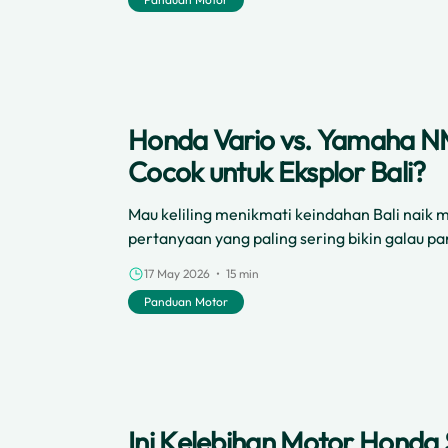
Honda Vario vs. Yamaha 
Cocok untuk Eksplor Bali?
Mau keliling menikmati keindahan Bali naik 
pertanyaan yang paling sering bikin galau pa
Honda Vario vs Yamaha NMAX, mana sih moto
17 May 2026 • 15 min
pas buat nemenin jalan-jalan di Bali?
Panduan Motor
Ini Kelebihan Motor Honda